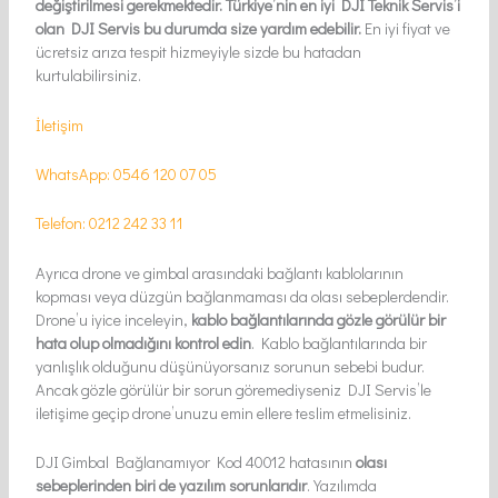
değiştirilmesi gerekmektedir. Türkiye’nin en iyi DJI Teknik Servis’i
olan DJI Servis bu durumda size yardım edebilir.
En iyi fiyat ve
ücretsiz arıza tespit hizmeyiyle sizde bu hatadan
kurtulabilirsiniz.
İletişim
WhatsApp: 0546 120 07 05
Telefon: 0212 242 33 11
Ayrıca drone ve gimbal arasındaki bağlantı kablolarının
kopması veya düzgün bağlanmaması da olası sebeplerdendir.
Drone’u iyice inceleyin,
kablo bağlantılarında gözle görülür bir
hata olup olmadığını kontrol edin
. Kablo bağlantılarında bir
yanlışlık olduğunu düşünüyorsanız sorunun sebebi budur.
Ancak gözle görülür bir sorun göremediyseniz DJI Servis’le
iletişime geçip drone’unuzu emin ellere teslim etmelisiniz.
DJI Gimbal Bağlanamıyor Kod 40012 hatasının
olası
sebeplerinden biri de yazılım sorunlarıdır
. Yazılımda