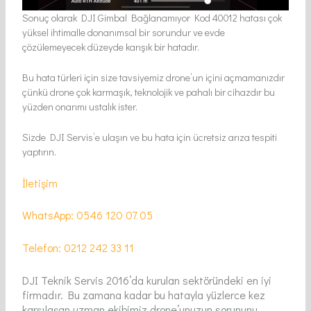
Sonuç olarak DJI Gimbal Bağlanamıyor Kod 40012 hatası çok
yüksel ihtimalle donanımsal bir sorundur ve evde
çözülemeyecek düzeyde karışık bir hatadır.
Bu hata türleri için size tavsiyemiz drone’un içini açmamanızdır
çünkü drone çok karmaşık, teknolojik ve pahalı bir cihazdır bu
yüzden onarımı ustalık ister.
Sizde DJI Servis’e ulaşın ve bu hata için ücretsiz arıza tespiti
yaptırın.
İletişim
WhatsApp: 0546 120 07 05
Telefon: 0212 242 33 11
DJI Teknik Servis 2016’da kurulan sektöründeki en iyi
firmadır. Bu zamana kadar bu hatayla yüzlerce kez
karşılaşan uzman ekibimiz drone’unuzun sorununu