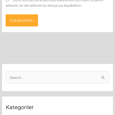
adresim ve site adresim bu tarayıcıya kaydedilsin.
S
e
a
r
Kategoriler
c