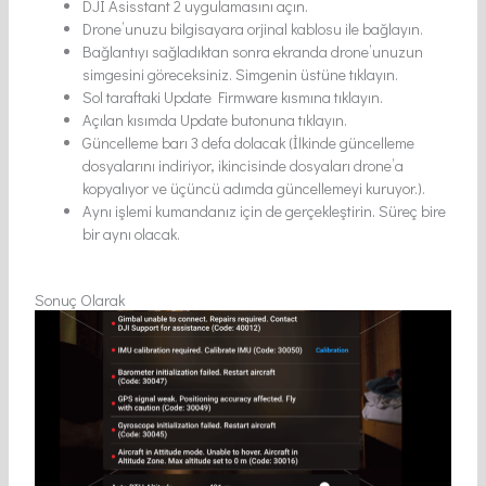
DJI Asisstant 2 uygulamasını açın.
Drone’unuzu bilgisayara orjinal kablosu ile bağlayın.
Bağlantıyı sağladıktan sonra ekranda drone’unuzun
simgesini göreceksiniz. Simgenin üstüne tıklayın.
Sol taraftaki Update Firmware kısmına tıklayın.
Açılan kısımda Update butonuna tıklayın.
Güncelleme barı 3 defa dolacak (İlkinde güncelleme
dosyalarını indiriyor, ikincisinde dosyaları drone’a
kopyalıyor ve üçüncü adımda güncellemeyi kuruyor.).
Aynı işlemi kumandanız için de gerçekleştirin. Süreç bire
bir aynı olacak.
Sonuç Olarak