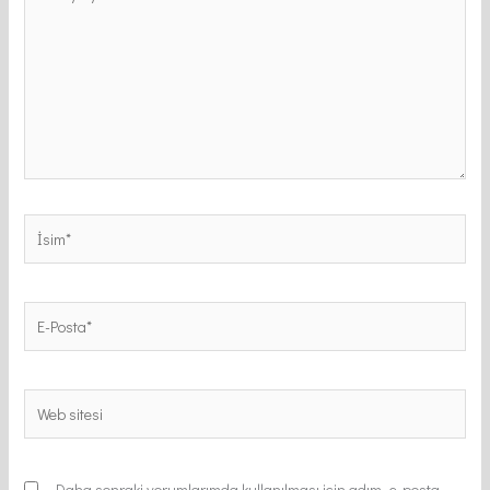
yazın..
İsim*
E-
Posta*
Web
sitesi
Daha sonraki yorumlarımda kullanılması için adım, e-posta