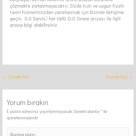
çözmekte zorlanmayacaktır. Sizde hızlı ve uygun fiyatlı
tamir hizmetimizden yararlanmak için bizimle iletişime
geçin. DJI Servis’i her türlü DJI Drone arızası ile ilgili
arayıp bilgi alabilirsiniz.
←
Önceki Yazı
Sonraki Yazı
→
Yorum bırakın
E-posta adresiniz yayınlanmayacak.
Gerekli alanlar
*
ile
işaretlenmişlerdir
Buraya