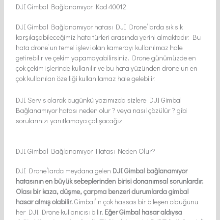
DJI Gimbal Bağlanamıyor Kod 40012
DJI Gimbal Bağlanamıyor hatası DJI Drone’larda sık sık
karşılaşabileceğimiz hata türleri arasında yerini almaktadır. Bu
hata drone’un temel işlevi olan kamerayı kullanılmaz hale
getirebilir ve çekim yapamayabilirsiniz. Drone günümüzde en
çok çekim işlerinde kullanılır ve bu hata yüzünden drone’un en
çok kullanılan özelliği kullanılamaz hale gelebilir.
DJI Servis olarak bugünkü yazımızda sizlere DJI Gimbal
Bağlanamıyor hatası neden olur ? veya nasıl çözülür ? gibi
sorularınızı yanıtlamaya çalışacağız.
DJI Gimbal Bağlanamıyor Hatası Neden Olur?
DJI Drone’larda meydana gelen
DJI Gimbal bağlanamıyor
hatasının en büyük sebeplerinden birisi donanımsal sorunlardır.
Olası bir kaza, düşme, çarpma benzeri durumlarda gimbal
hasar almış olabilir.
Gimbal’ın çok hassas bir bileşen olduğunu
her DJI Drone kullanıcısı bilir.
Eğer Gimbal hasar aldıysa